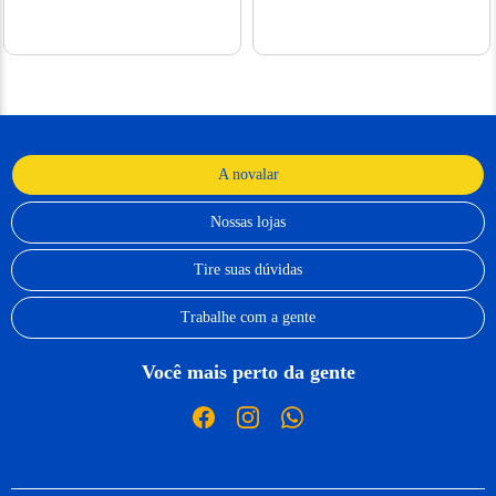
A novalar
Nossas lojas
Tire suas dúvidas
Trabalhe com a gente
Você mais perto da gente