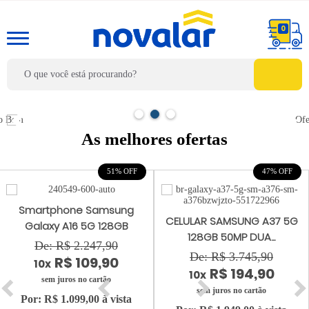
0
As melhores ofertas
51% OFF
47% OFF
Smartphone Samsung
CELULAR SAMSUNG A37 5G
Galaxy A16 5G 128GB
128GB 50MP DUA...
De: R$ 2.247,90
De: R$ 3.745,90
R$ 109,90
10x
R$ 194,90
10x
sem juros no cartão
sem juros no cartão
Por: R$ 1.099,00 à vista