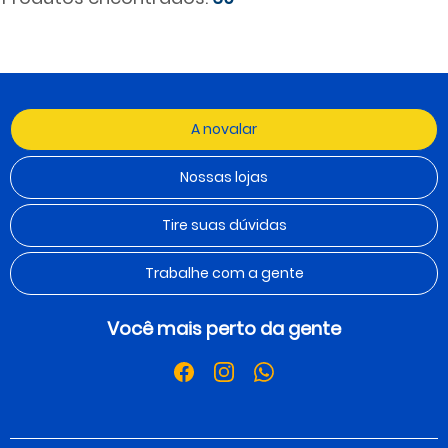
A novalar
Nossas lojas
Tire suas dúvidas
Trabalhe com a gente
Você mais perto da gente