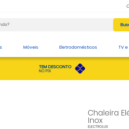
s
Móveis
Eletrodomésticos
TV e
TEM DESCONTO
NO PIX
Chaleira Elé
Inox
ELECTROLUX