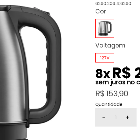
6260.206.4;6260
Cor
Voltagem
127V
R$ 
8
x
R$ 153,90
Quantidade
-
+