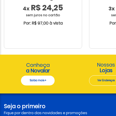
R$ 24,25
4x
3x
sem juros no cartão
se
Por: R$ 97,00 à vista
Por
Nossas
Conheça
Lojas
a Novalar
Saiba mais +
Ver Endereços
Seja o primeiro
Fique por dentro das novidades e promoções