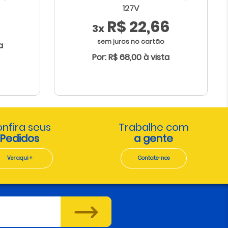
127V
0
R$ 22,66
3x
sem juros no cartão
a
Por: R$ 68,00 à vista
nfira seus
Trabalhe com
Pedidos
a gente
Ver aqui +
Contate-nos