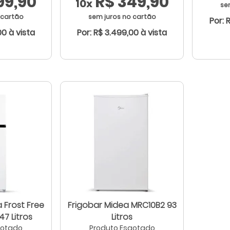
99,90
R$ 349,90
10x
se
 cartão
sem juros no cartão
Por: 
00 à vista
Por: R$ 3.499,00 à vista
 Frost Free
Frigobar Midea MRC10B2 93
47 Litros
Litros
gotado
Produto Esgotado