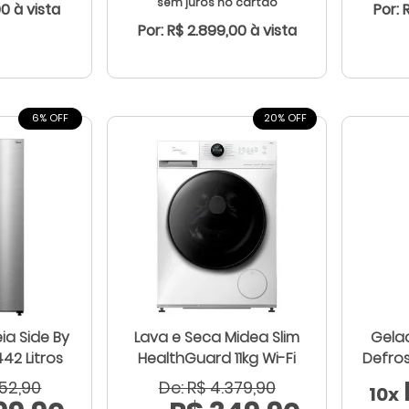
sem juros no cartão
00 à vista
Por: 
Por: R$ 2.899,00 à vista
6% OFF
20% OFF
ia Side By
Lava e Seca Midea Slim
Gela
442 Litros
HealthGuard 11kg Wi-Fi
Defros
352,90
De: R$ 4.379,90
10x