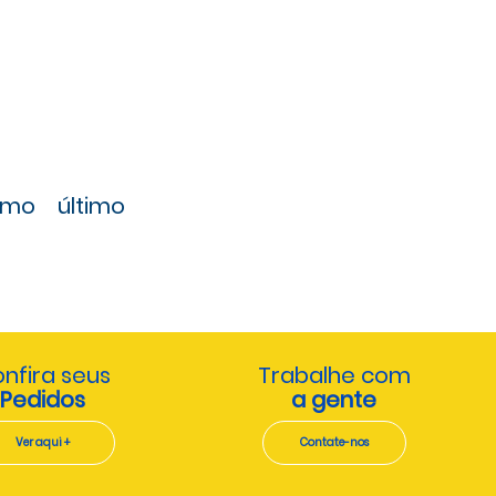
imo
último
nfira seus
Trabalhe com
Pedidos
a gente
Ver aqui +
Contate-nos