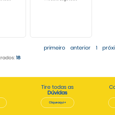
primeiro
anterior
1
próx
rados:
18
Tire todas as
Co
Dúvidas
Clique aqui +