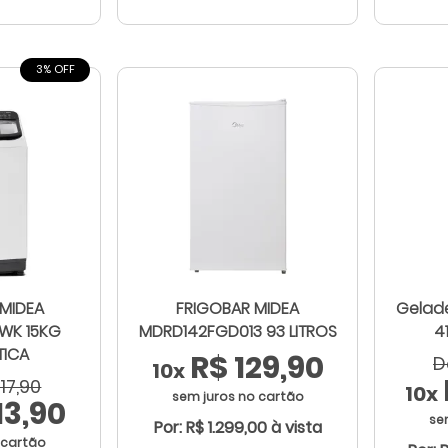
3% OFF
MIDEA
FRIGOBAR MIDEA
Gelade
WK 15KG
MDRD142FGD013 93 LITROS
4
ICA
R$ 129,90
D
10x
217,90
10x
sem juros no cartão
13,90
se
Por: R$ 1.299,00 à vista
 cartão