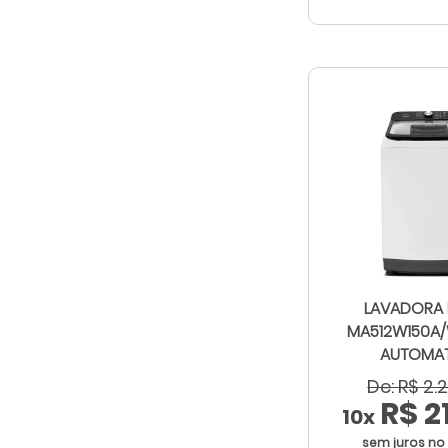
LAVADORA 
MA512W150A/
AUTOMAT
De: R$ 2.
R$ 2
10x
sem juros no