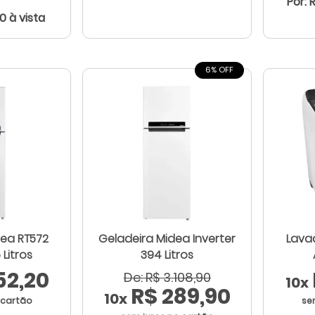
Por: 
00 à vista
6% OFF
dea RT572
Geladeira Midea Inverter
Lava
Litros
394 Litros
52,20
De: R$ 3.108,90
10x
R$ 289,90
10x
 cartão
se