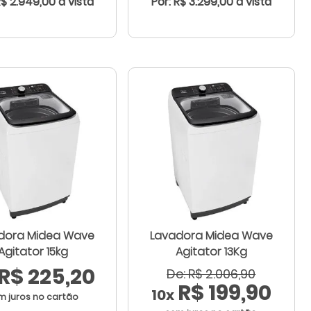
R$ 2.949,00 à vista
Por: R$ 3.299,00 à vista
dora Midea Wave
Lavadora Midea Wave
Agitator 15kg
Agitator 13Kg
R$ 225,20
De: R$ 2.006,90
R$ 199,90
10x
m juros no cartão