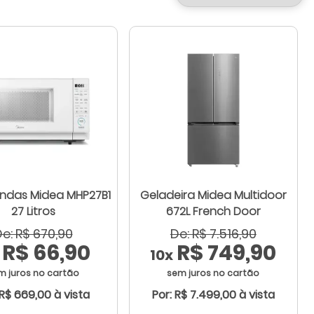
ndas Midea MHP27B1
Geladeira Midea Multidoor
27 Litros
672L French Door
e: R$ 670,90
De: R$ 7.516,90
R$ 66,90
R$ 749,90
10x
m juros no cartão
sem juros no cartão
 R$ 669,00 à vista
Por: R$ 7.499,00 à vista