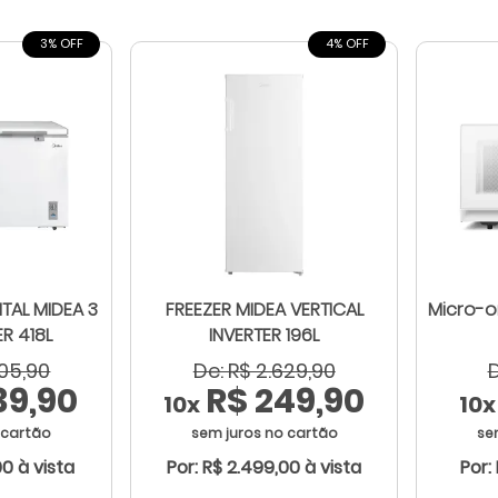
3% OFF
4% OFF
TAL MIDEA 3
FREEZER MIDEA VERTICAL
Micro-o
ER 418L
INVERTER 196L
505,90
De: R$ 2.629,90
D
39,90
R$ 249,90
10x
10x
 cartão
sem juros no cartão
se
00 à vista
Por: R$ 2.499,00 à vista
Por: