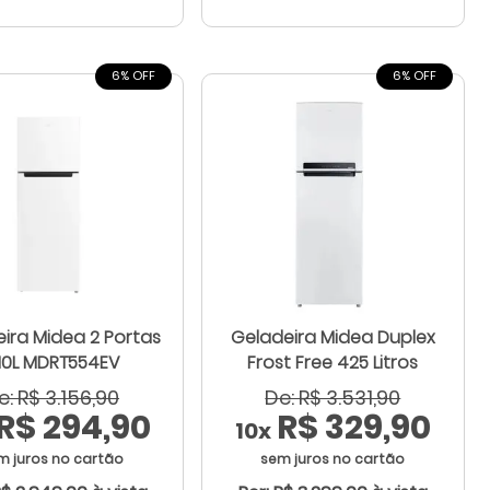
6% OFF
6% OFF
ira Midea 2 Portas
Geladeira Midea Duplex
10L MDRT554EV
Frost Free 425 Litros
e: R$ 3.156,90
De: R$ 3.531,90
R$ 294,90
R$ 329,90
10x
m juros no cartão
sem juros no cartão