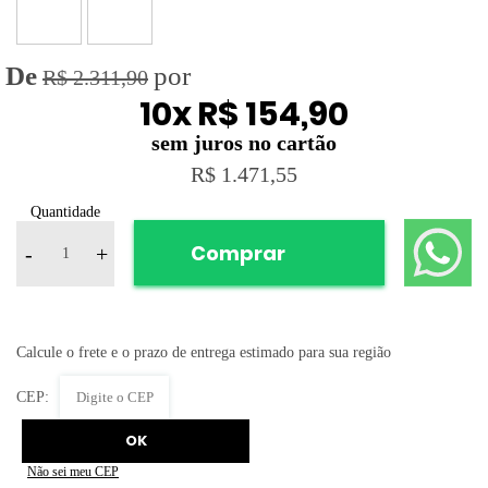
R$ 2.311,90
10
x
R$ 154,90
R$ 1.471,55
Quantidade
Comprar
-
+
Não sei meu CEP