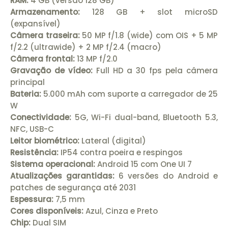
RAM:
4 GB (versão 128 GB)
Armazenamento:
128 GB + slot microSD
(expansível)
Câmera traseira:
50 MP f/1.8 (wide) com OIS + 5 MP
f/2.2 (ultrawide) + 2 MP f/2.4 (macro)
Câmera frontal:
13 MP f/2.0
Gravação de vídeo:
Full HD a 30 fps pela câmera
principal
Bateria:
5.000 mAh com suporte a carregador de 25
W
Conectividade:
5G, Wi-Fi dual-band, Bluetooth 5.3,
NFC, USB-C
Leitor biométrico:
Lateral (digital)
Resistência:
IP54 contra poeira e respingos
Sistema operacional:
Android 15 com One UI 7
Atualizações garantidas:
6 versões do Android e
patches de segurança até 2031
Espessura:
7,5 mm
Cores disponíveis:
Azul, Cinza e Preto
Chip:
Dual SIM