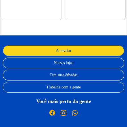
A novalar
Nossas lojas
Tire suas dúvidas
Trabalhe com a gente
Você mais perto da gente