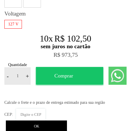
Voltagem
127 V
10
x
R$ 102,50
R$ 973,75
Quantidade
-
+
Comprar