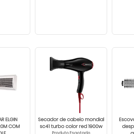
AR ELGIN
Secador de cabelo mondial
Escov
20M COM
sc41 turbo color red 1900w
desp
OLE
Produto Esgotado
g