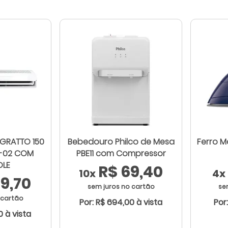
AGRATTO 150
Bebedouro Philco de Mesa
Ferro M
I-02 COM
PBE11 com Compressor
OLE
R$ 69,40
10x
4x
9,70
sem juros no cartão
se
 cartão
Por: R$ 694,00 à vista
Por
0 à vista