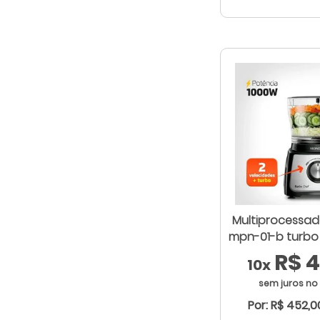
Multiprocessad
mpn-01-b turbo 
R$ 4
10x
sem juros no
Por: R$ 452,0