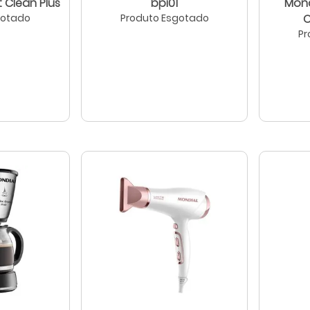
 Clean Plus
bpi01
Mond
gotado
Produto Esgotado
C
Pr