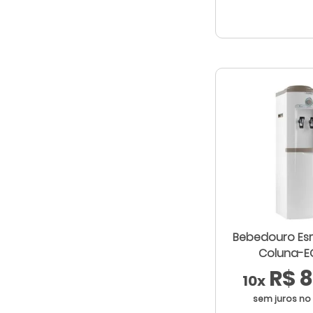
Bebedouro Esmaltec de
Coluna-E
R$ 8
10x
sem juros no