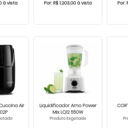
0 à vista
Por: R$ 1.203,00 à vista
Por: 
 Cuccina Air
Liquidificador Arno Power
CORT
R02P
Mix LQ12 550W
gotado
Produto Esgotado
Pr