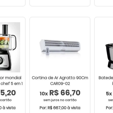
or mondial
Cortina de Ar Agratto 90Cm
Batede
chef 5 em 1
CAR09-02
5,20
R$ 66,70
10x
5x
 cartão
sem juros no cartão
se
0 à vista
Por: R$ 667,00 à vista
Por: