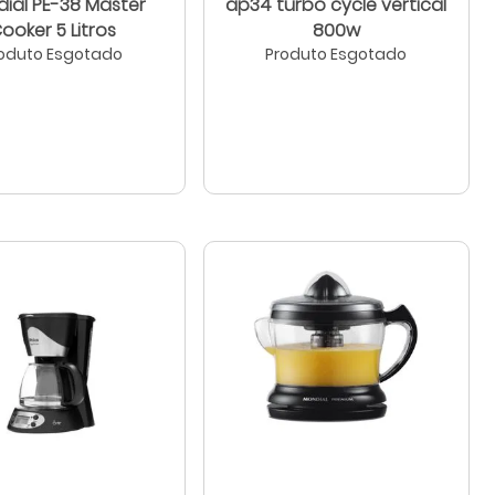
ial PE-38 Master
ap34 turbo cycle vertical
ooker 5 Litros
800w
oduto Esgotado
Produto Esgotado