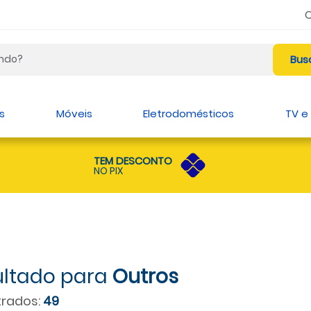
s
Móveis
Eletrodomésticos
TV e
TEM DESCONTO
NO PIX
Outros
rados:
49