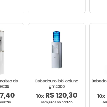
Bebedouro ibbl coluna
Bebedou
GC35
gfn2000
7,40
R$ 120,30
10x
10x
 cartão
sem juros no cartão
se