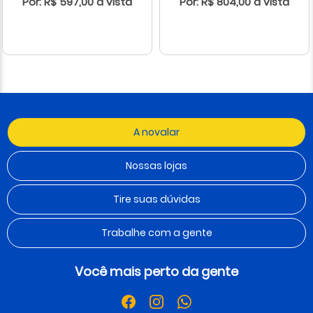
Por: R$ 597,00 à vista
Por: R$ 804,00 à vista
A novalar
Nossas lojas
Tire suas dúvidas
Trabalhe com a gente
Você mais perto da gente