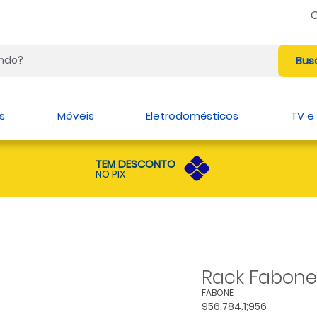
s
Móveis
Eletrodomésticos
TV e
TEM DESCONTO
NO PIX
Rack Fabone 
FABONE
956.784.1;956