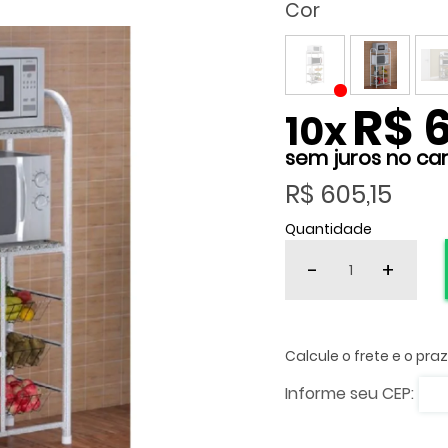
Cor
R$ 
10
x
R$ 605,15
Quantidade
-
+