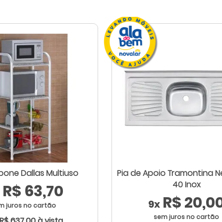
bone Dallas Multiuso
Pia de Apoio Tramontina 
40 Inox
R$ 63,70
R$ 20,0
9x
m juros no cartão
sem juros no cartão
 R$ 637,00 à vista