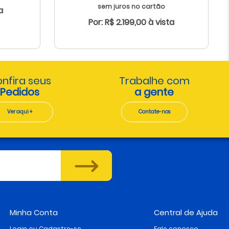
sem juros no cartão
a
Por: R$ 2.199,00 à vista
nfira seus
Trabalhe com
Pedidos
a gente
Ver aqui +
Contate-nos
Minha Conta
Central de Ajuda
Login ou Cadastre-se
Fale conosco