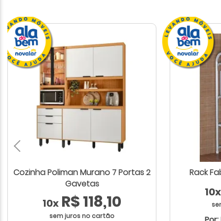
Cozinha Poliman Murano 7 Portas 2
Rack Fa
Gavetas
10x
R$ 118,10
10x
se
sem juros no cartão
Por: