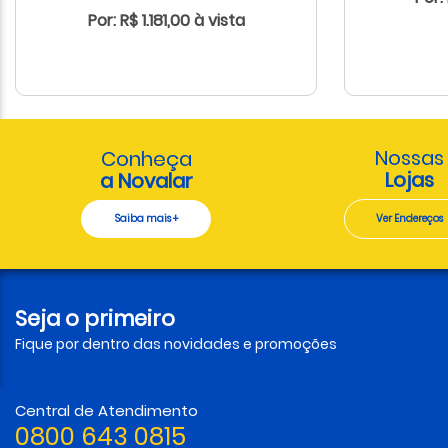
Por: R$ 1.181,00 à vista
Nossas
Conheça
Lojas
a Novalar
Saiba mais +
Ver Endereços
Seja o primeiro
Fique por dentro das novidades e promoções
Central de Atendimento
0800 643 0815