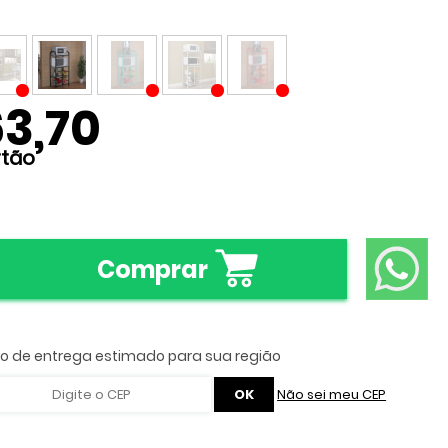
63,70
Comprar
Não sei meu CEP