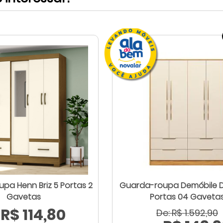
pa Henn Briz 5 Portas 2
Guarda-roupa Demóbile 
Gavetas
Portas 04 Gaveta
R$ 114,80
De: R$ 1.592,90