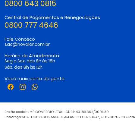
0800 643 0815
Central de Pagamentos e Renegociações
0800 777 4646
Fale Conosco
sac@novalar.com.br
Horário de Atendimento
Seg a Sex, das 8h às 18h
Sáb, das 8h às 12h
Você mais perto da gente
Razão social: JMF COMERCIO LTDA - CNPJ: 40.186.394/0001-39
Endereço: RUA -DOURADOS, SALA 01, AREAS ESPECIAIS, 1647, CEP 76870238 Cid