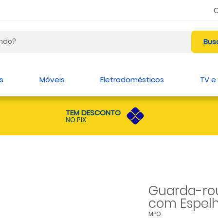
s
Móveis
Eletrodomésticos
TV e
TEM DESCONTO
NO PIX
Guarda-rou
com Espelh
MPO