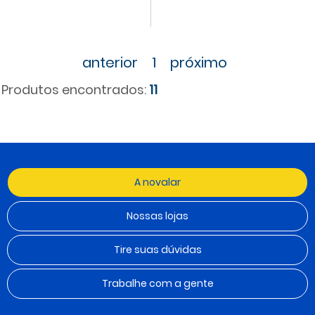
anterior
1
próximo
Produtos encontrados:
11
A novalar
Nossas lojas
Tire suas dúvidas
Trabalhe com a gente