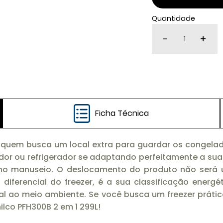
Quantidade
-
+
Ficha Técnica
ara quem busca um local extra para guardar os congel
lador ou refrigerador se adaptando perfeitamente a 
 no manuseio. O deslocamento do produto não será 
diferencial do freezer, é a sua classificação energét
cial ao meio ambiente. Se você busca um freezer prát
ilco PFH300B 2 em 1 299L!