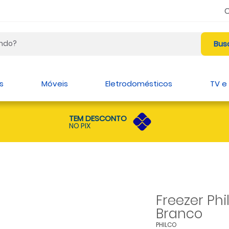
s
Móveis
Eletrodomésticos
TV e
TEM DESCONTO
NO PIX
Freezer Phi
Branco
PHILCO