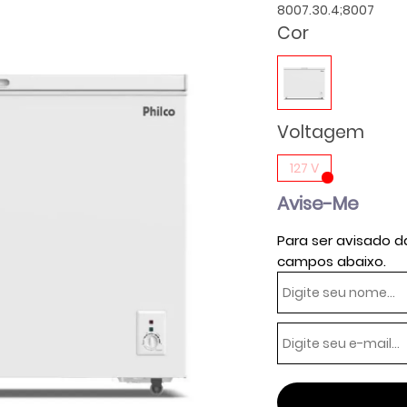
8007.30.4;8007
Cor
Voltagem
127 V
Avise-Me
Para ser avisado d
campos abaixo.