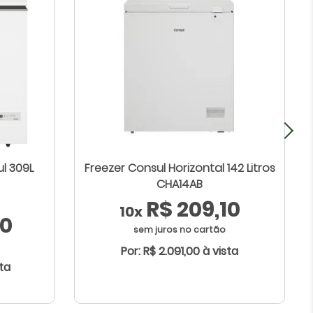
l 309L
Freezer Consul Horizontal 142 Litros
CHA14AB
R$ 209,10
10x
90
sem juros no cartão
Por: R$ 2.091,00 à vista
sta