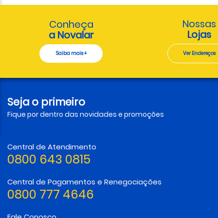
Nossas
Conheça
Lojas
a Novalar
Saiba mais +
Ver Endereços
Seja o primeiro
Fique por dentro das novidades e promoções
Central de Atendimento
0800 643 0815
Central de Pagamentos e Renegociações
0800 777 4646
Fale Conosco