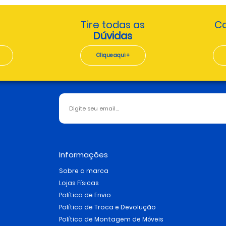
Tire todas as
Co
Dúvidas
Clique aqui +
Informações
Sobre a marca
Lojas Físicas
Política de Envio
Política de Troca e Devolução
Política de Montagem de Móveis