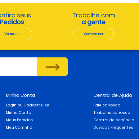
nfira seus
Trabalhe com
Pedidos
a gente
Ver aqui +
Contate-nos
Minha Conta
Central de Ajuda
Login ou Cadastre-se
Fale conosco
Minha Conta
Trabalhe conosco
Meus Pedidos
Central de denúncia
Meu Carrinho
Dúvidas Frequentes