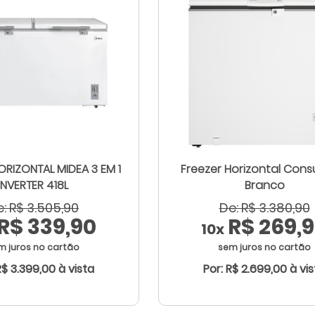
ORIZONTAL MIDEA 3 EM 1
Freezer Horizontal Consu
INVERTER 418L
Branco
: R$ 3.505,90
De: R$ 3.380,90
R$ 339,90
R$ 269,
10x
m juros no cartão
sem juros no cartão
R$ 3.399,00 à vista
Por: R$ 2.699,00 à vi