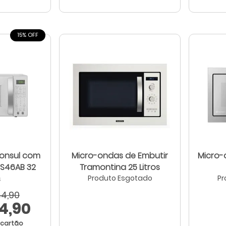
15% OFF
ul com
Micro-ondas de Embutir
Micro-
Tramontina 25 Litros
s
Produto Esgotado
Pr
84,90
4,90
 cartão