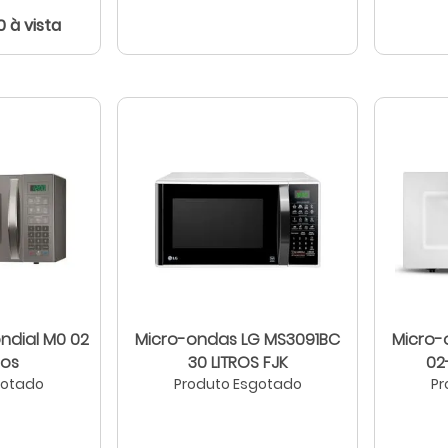
0 à vista
ndial M0 02
Micro-ondas LG MS3091BC
Micro-
ros
30 LITROS FJK
gotado
Produto Esgotado
Pr