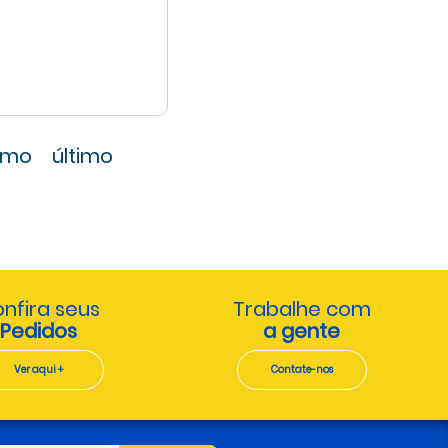
imo
último
nfira seus
Trabalhe com
Pedidos
a gente
Ver aqui +
Contate-nos