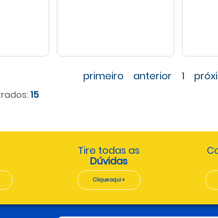
primeiro
anterior
1
próx
rados:
15
Tire todas as
Co
Dúvidas
Clique aqui +