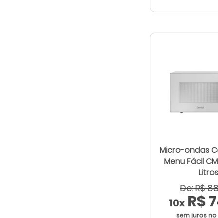
Micro-ondas Cons
Menu Fácil CMS46AB 32
Litro
De: R$ 8
R$ 7
10x
sem juros no