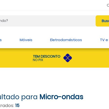
s
Móveis
Eletrodomésticos
TV e
TEM DESCONTO
NO PIX
Micro-ondas
rados:
15