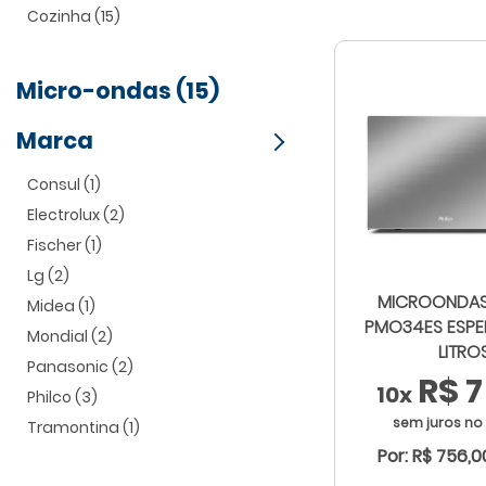
Cozinha (15)
Micro-ondas (15)
Marca
Consul (1)
Electrolux (2)
Fischer (1)
Lg (2)
MICROONDAS
Midea (1)
PMO34ES ESPE
Mondial (2)
LITRO
Panasonic (2)
R$ 7
10x
Philco (3)
sem juros no
Tramontina (1)
Por: R$ 756,0