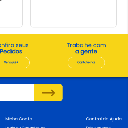
nfira seus
Trabalhe com
Pedidos
a gente
Ver aqui +
Contate-nos
Minha Conta
Central de Ajuda
Login ou Cadastre-se
Fale conosco