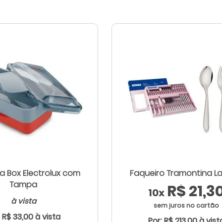
a Box Electrolux com
Faqueiro Tramontina L
Tampa
R$ 21,3
10x
à vista
sem juros no cartão
: R$ 33,00 à vista
Por: R$ 213,00 à vist