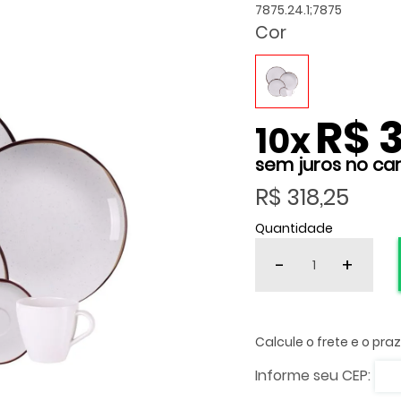
7875.24.1;7875
Cor
R$ 
10
x
R$ 318,25
Quantidade
-
+