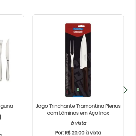
aguna
Jogo Trinchante Tramontina Plenus
com Lâminas em Aço Inox
0
à vista
Por: R$ 29,00 à vista
a