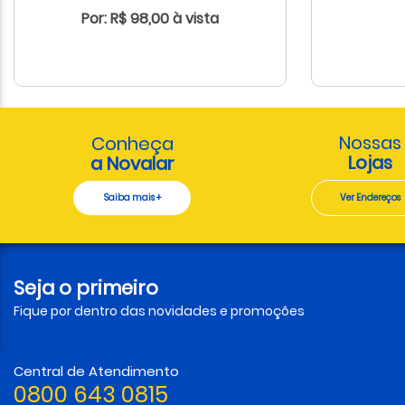
Por: R$ 98,00 à vista
Nossas
Conheça
Lojas
a Novalar
Saiba mais +
Ver Endereços
Seja o primeiro
Fique por dentro das novidades e promoções
Central de Atendimento
0800 643 0815