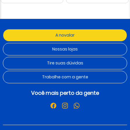
A novalar
Nossas lojas
Tire suas dúvidas
Trabalhe com a gente
Você mais perto da gente