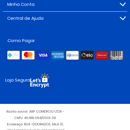
Minha Conta
Central de Ajuda
Como Pagar
Loja Segura
Razão social: JMF COMERCIO LTDA -
CNPJ: 40.186.394/0001-39
Endereço: RUA -DOURADOS, SALA 01,