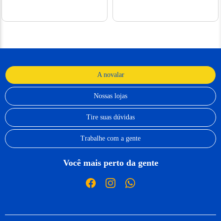
A novalar
Nossas lojas
Tire suas dúvidas
Trabalhe com a gente
Você mais perto da gente