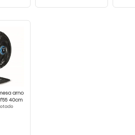
 mesa arno
 vf55 40cm
gotado