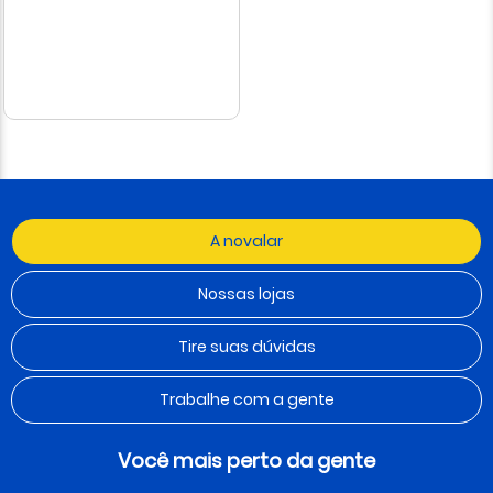
A novalar
Nossas lojas
Tire suas dúvidas
Trabalhe com a gente
Você mais perto da gente