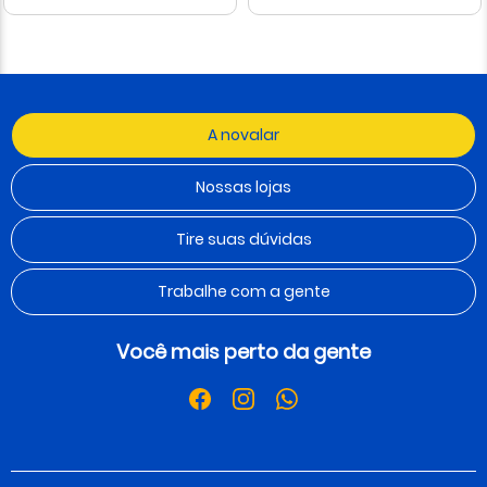
A novalar
Nossas lojas
Tire suas dúvidas
Trabalhe com a gente
Você mais perto da gente