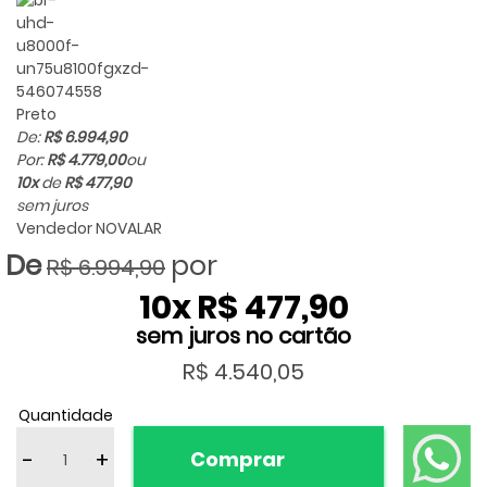
Preto
De:
R$ 6.994,90
Por:
R$ 4.779,00
ou
10x
de
R$ 477,90
sem juros
Vendedor
NOVALAR
R$ 6.994,90
10
x
R$ 477,90
R$ 4.540,05
Quantidade
-
+
Comprar