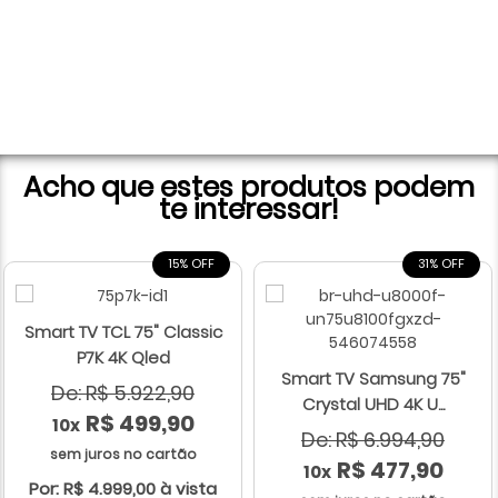
Acho que estes produtos podem
te interessar!
15% OFF
31% OFF
Smart TV TCL 75" Classic
P7K 4K Qled
Smart TV Samsung 75"
De: R$ 5.922,90
Crystal UHD 4K U...
R$ 499,90
10x
De: R$ 6.994,90
sem juros no cartão
R$ 477,90
10x
Por: R$ 4.999,00 à vista