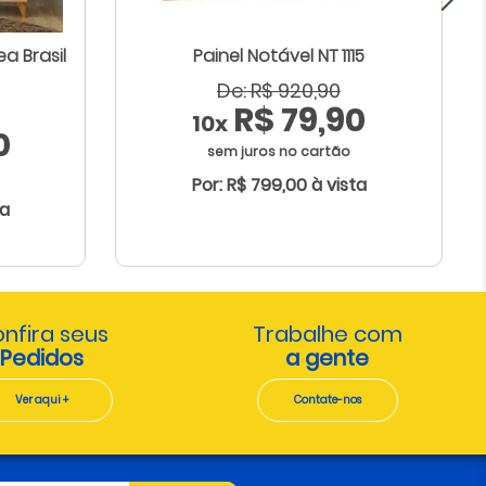
ea Brasil
Painel Notável NT 1115
De: R$ 920,90
R$ 79,90
10x
0
sem juros no cartão
Por: R$ 799,00 à vista
ta
nfira seus
Trabalhe com
Pedidos
a gente
Ver aqui +
Contate-nos