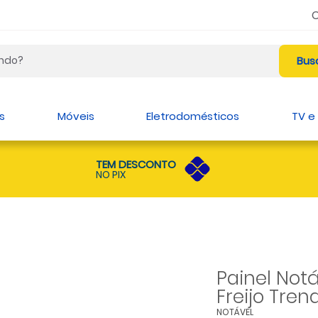
s
Móveis
Eletrodomésticos
TV e
TEM DESCONTO
NO PIX
Painel Notá
Freijo Tren
NOTÁVEL