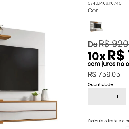
6746.1468.1;6746
Cor
R$ 920
R$ 
10
x
R$ 759,05
Quantidade
-
+