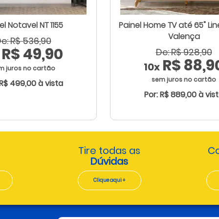
el Notavel NT 1155
Painel Home TV até 65" Lin
Valença
e: R$ 536,90
R$ 49,90
De: R$ 928,90
R$ 88,9
10x
m juros no cartão
sem juros no cartão
 R$ 499,00 à vista
Por: R$ 889,00 à vis
Tire todas as
Co
Dúvidas
Clique aqui +