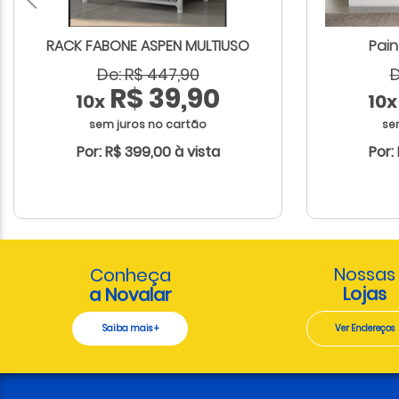
RACK FABONE ASPEN MULTIUSO
Pain
De: R$ 447,90
D
R$ 39,90
10x
10x
sem juros no cartão
se
Por: R$ 399,00 à vista
Por:
Nossas
Conheça
Lojas
a Novalar
Saiba mais +
Ver Endereços