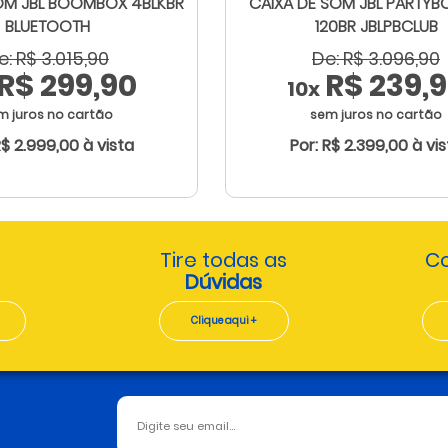
OM JBL BOOMBOX 4BLKBR
CAIXA DE SOM JBL PARTYB
BLUETOOTH
120BR JBLPBCLUB
e: R$ 3.015,90
De: R$ 3.096,90
R$ 299,90
R$ 239,
10x
m juros no cartão
sem juros no cartão
R$ 2.999,00 à vista
Por: R$ 2.399,00 à vi
Tire todas as
Co
Dúvidas
Clique aqui +