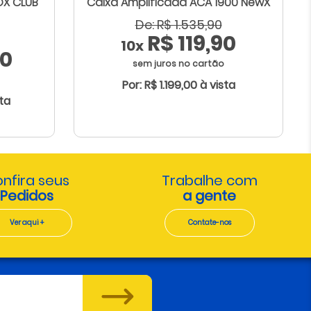
OX CLUB
Caixa Amplificada ACA 1900 NewX
De: R$ 1.535,90
R$ 119,90
10x
90
sem juros no cartão
Por: R$ 1.199,00 à vista
sta
nfira seus
Trabalhe com
Pedidos
a gente
Ver aqui +
Contate-nos