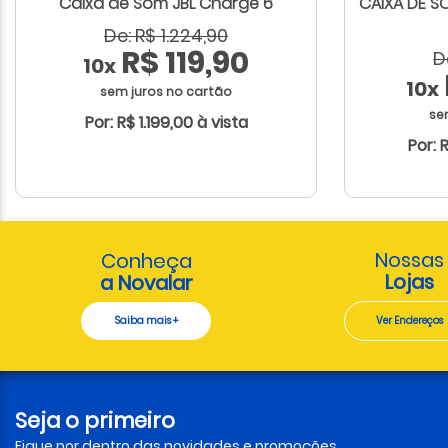
Caixa de Som JBL Charge 6
CAIXA DE S
De: R$ 1.224,90
R$ 119,90
D
10x
10x
sem juros no cartão
se
Por: R$ 1.199,00 à vista
Por: 
Nossas
Conheça
Lojas
a Novalar
Saiba mais +
Ver Endereços
Seja o primeiro
Fique por dentro das novidades e promoções