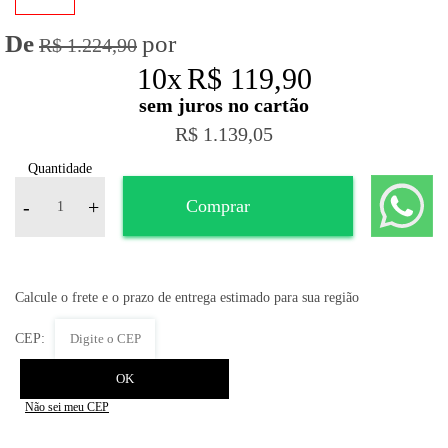
R$ 1.224,90
10
x
R$ 119,90
R$ 1.139,05
Quantidade
-
+
Comprar
Não sei meu CEP