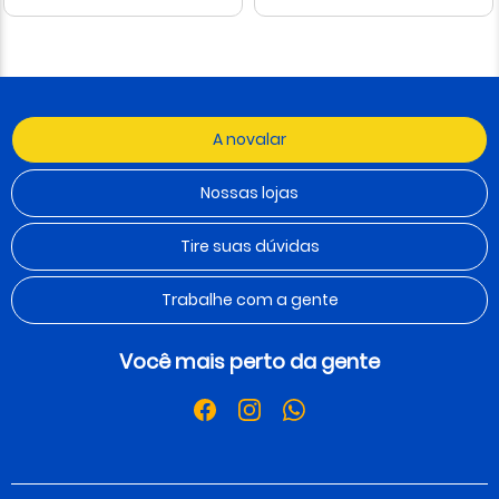
A novalar
Nossas lojas
Tire suas dúvidas
Trabalhe com a gente
Você mais perto da gente