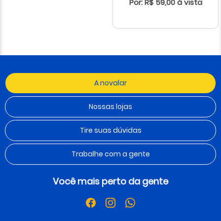
Por: R$ 59,00 à vista
A novalar
Nossas lojas
Tire suas dúvidas
Trabalhe com a gente
Você mais perto da gente