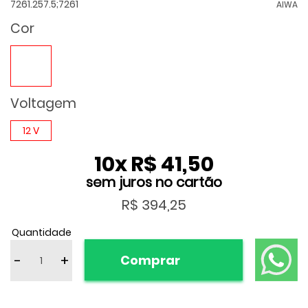
7261.257.5;7261
AIWA
Cor
Voltagem
12 V
10
x
R$ 41,50
R$ 394,25
Quantidade
-
+
Comprar