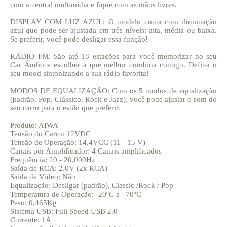
com a central multimídia e fique com as mãos livres.
DISPLAY COM LUZ AZUL: O modelo conta com iluminação
azul que pode ser ajustada em três níveis: alta, média ou baixa.
Se preferir, você pode desligar essa função!
RÁDIO FM: São até 18 estações para você memorizar no seu
Car Áudio e escolher a que melhor combina contigo. Defina o
seu mood sintonizando a sua rádio favorita!
MODOS DE EQUALIZAÇÃO: Com os 5 modos de equalização
(padrão, Pop, Clássico, Rock e Jazz), você pode ajustar o som do
seu carro para o estilo que preferir.
Produto: AIWA
Tensão do Carro: 12VDC
Tensão de Operação: 14,4VCC (11 - 15 V)
Canais por Amplificador: 4 Canais amplificados
Frequência: 20 - 20.000Hz
Saída de RCA: 2.0V (2x RCA)
Saída de Vídeo: Não
Equalização: Desligar (padrão), Classic /Rock / Pop
Temperatura de Operação: -20ºC a +70ºC
Peso: 0,465Kg
Sistema USB: Full Speed USB 2.0
Corrente: 1A