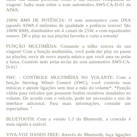
viagem! Saiba mais sobre o som automotivo AWS-CA-D-01 da
AIWA:
100W RMS DE POTÊNCIA: O som automotivo com DNA
japonês AIWA é sinônimo de qualidade e potência sonora! São
100W RMS, distribuídos em 4 canais de 25W, e com equalizador
sonoro. Dê o play na sua playlist favorita e curta a estrada!
FUNÇÃO MULTIMÍDIA: Comande a trilha sonora da sua
viagem! Com a função multimídia, você pode dar play ou pause
na playlist, ouvir de novo aquela música que você ama ou pular
a faixa. Controle tudo pelas teclas do som automotivo AWS-CA-
D-01!
SWC - CONTROLE MULTIMÍDIA NO VOLANTE: Com a
função Steering Wheel Control (SWC), você controla suas
músicas e atende ligações sem tirar a mão do volante*. *Função
válida para veículos que possuem botões resistivos instalados no
volante. De acordo com o veículo, pode ser necessário o uso de
interface adicional. Para mais informações, consulte um
especialista. "
BLUETOOTH: Com a versão 5.3 do Bluetooth, a conexão é
mais rápida e estável.
VIVA-VOZ HANDS FREE: Através do Bluetooth, faça ligações