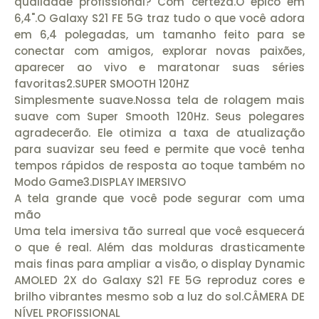
qualidade profissional? Com certeza.O épico em
6,4".O Galaxy S21 FE 5G traz tudo o que você adora
em 6,4 polegadas, um tamanho feito para se
conectar com amigos, explorar novas paixões,
aparecer ao vivo e maratonar suas séries
favoritas2.SUPER SMOOTH 120HZ
Simplesmente suave.Nossa tela de rolagem mais
suave com Super Smooth 120Hz. Seus polegares
agradecerão. Ele otimiza a taxa de atualização
para suavizar seu feed e permite que você tenha
tempos rápidos de resposta ao toque também no
Modo Game3.DISPLAY IMERSIVO
A tela grande que você pode segurar com uma
mão
Uma tela imersiva tão surreal que você esquecerá
o que é real. Além das molduras drasticamente
mais finas para ampliar a visão, o display Dynamic
AMOLED 2X do Galaxy S21 FE 5G reproduz cores e
brilho vibrantes mesmo sob a luz do sol.CÂMERA DE
NÍVEL PROFISSIONAL