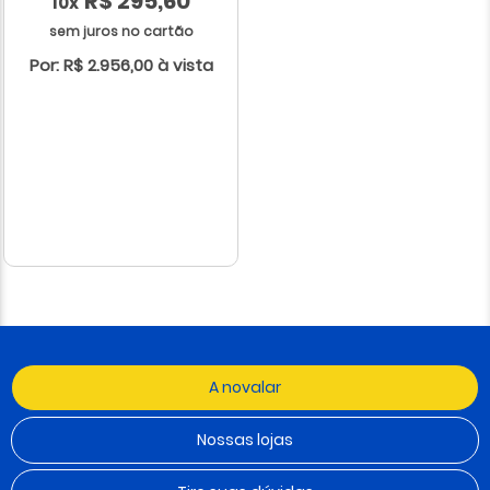
R$ 295,60
10x
sem juros no cartão
Por: R$ 2.956,00 à vista
A novalar
Nossas lojas