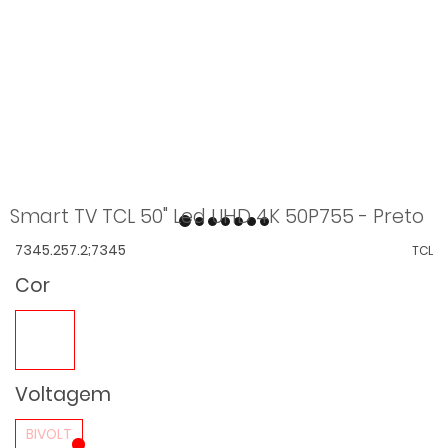
Smart TV TCL 50" Led UHD 4K 50P755 - Preto
7345.257.2;7345
TCL
Cor
Voltagem
BIVOLT