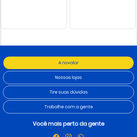
A novalar
Nossas lojas
Tire suas dúvidas
Trabalhe com a gente
Você mais perto da gente