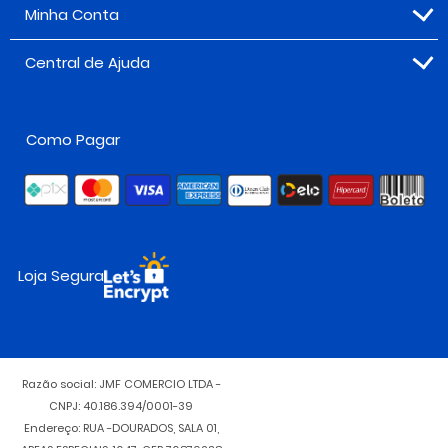
Minha Conta
Central de Ajuda
Como Pagar
Loja Segura
Razão social: JMF COMERCIO LTDA -
CNPJ: 40.186.394/0001-39
Endereço: RUA -DOURADOS, SALA 01,