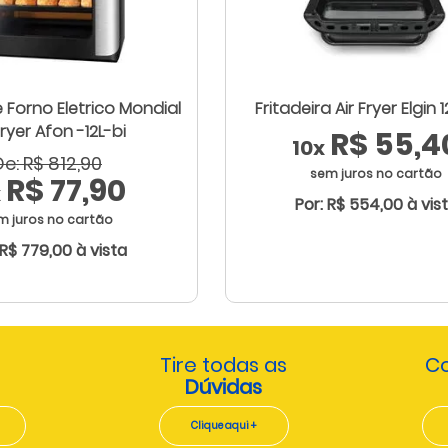
e Forno Eletrico Mondial
Fritadeira Air Fryer Elgin 1
Fryer Afon -12L-bi
R$ 55,4
10x
De: R$ 812,90
sem juros no cartão
R$ 77,90
x
Por: R$ 554,00 à vis
m juros no cartão
 R$ 779,00 à vista
Tire todas as
Co
Dúvidas
Clique aqui +