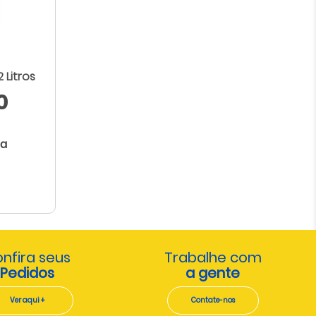
2 Litros
0
ta
nfira seus
Trabalhe com
Pedidos
a gente
Ver aqui +
Contate-nos