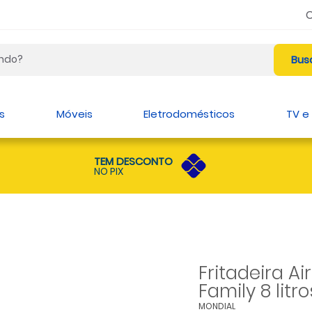
s
Móveis
Eletrodomésticos
TV e
TEM DESCONTO
NO PIX
Fritadeira A
Family 8 litr
MONDIAL