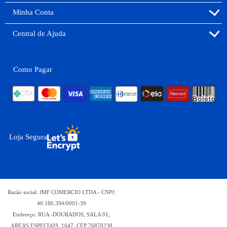
Minha Conta
Central de Ajuda
Como Pagar
Loja Segura
Razão social: JMF COMERCIO LTDA - CNPJ:
40.186.394/0001-39
Endereço: RUA -DOURADOS, SALA 01,
AREAS ESPECIAIS, 1647, CEP 76870238