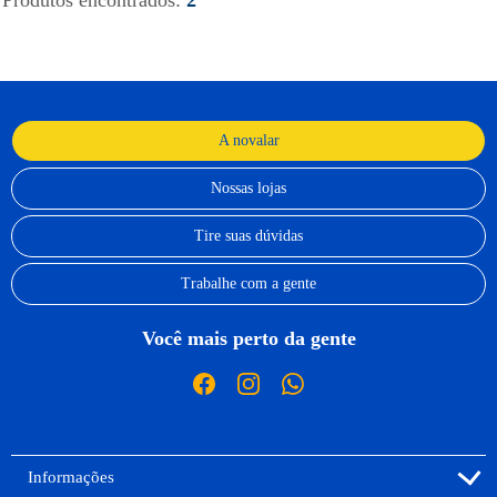
Produtos encontrados:
2
A novalar
Nossas lojas
Tire suas dúvidas
Trabalhe com a gente
Você mais perto da gente
Informações