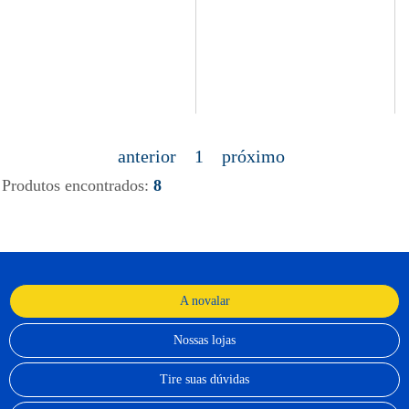
anterior
1
próximo
Produtos encontrados:
8
A novalar
Nossas lojas
Tire suas dúvidas