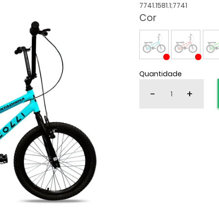
7741.1581.1;7741
Cor
Quantidade
-
+