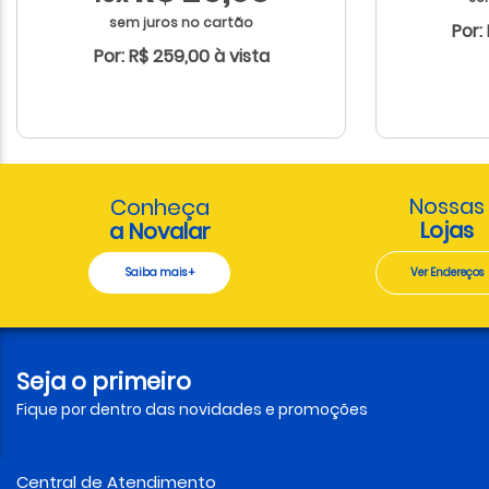
sem juros no cartão
Por:
Por: R$ 259,00 à vista
Nossas
Conheça
Lojas
a Novalar
Saiba mais +
Ver Endereços
Seja o primeiro
Fique por dentro das novidades e promoções
Central de Atendimento