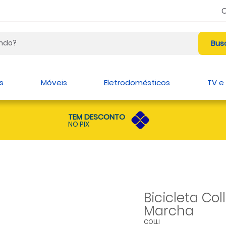
s
Móveis
Eletrodomésticos
TV e
TEM DESCONTO
NO PIX
Bicicleta Co
Marcha
COLLI