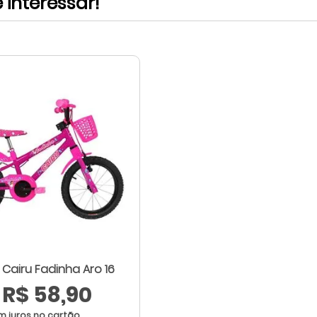
interessar!
a Cairu Fadinha Aro 16
R$ 58,90
m juros no cartão