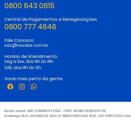
0800 643 0815
Central de Pagamentos e Renegociações
0800 777 4646
Fale Conosco
sac@novalar.com.br
Horário de Atendimento
Seg a Sex, das 8h às 18h
Sáb, das 8h às 12h
Você mais perto da gente
Razão social: JMF COMERCIO LTDA - CNPJ: 40.186.394/0001-39
Endereço: RUA -DOURADOS, SALA 01, AREAS ESPECIAIS, 1647, CEP 76870238 Cid