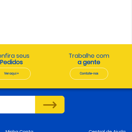
nfira seus
Trabalhe com
Pedidos
a gente
Ver aqui +
Contate-nos
Minha Conta
Central de Ajuda