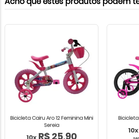
Acho que estes produtos podem te 
Bicicleta Cairu Aro 12 Feminina Mini
Biciclet
Sereia
10x
R$ 25,90
10x
se