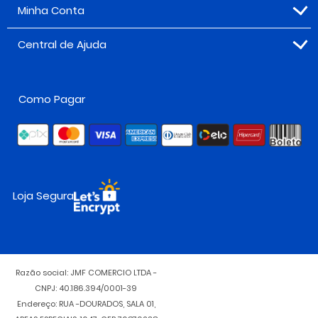
Minha Conta
Central de Ajuda
Como Pagar
Loja Segura
Razão social: JMF COMERCIO LTDA -
CNPJ: 40.186.394/0001-39
Endereço: RUA -DOURADOS, SALA 01,