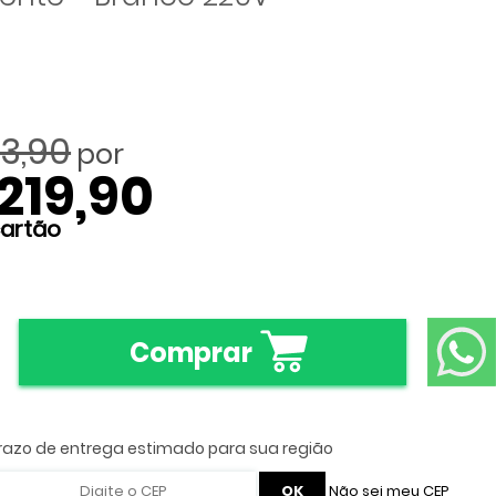
33,90
219,90
Comprar
Não sei meu CEP