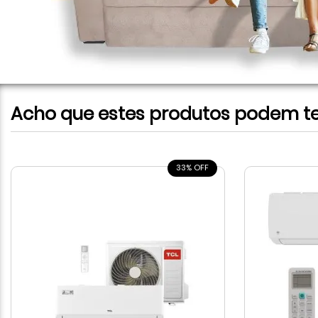
Acho que estes produtos podem te 
33% OFF