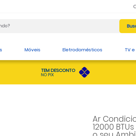
s
Móveis
Eletrodomésticos
TV e
TEM DESCONTO
NO PIX
Ar Condici
12000 BTUs 
o seu Ambi