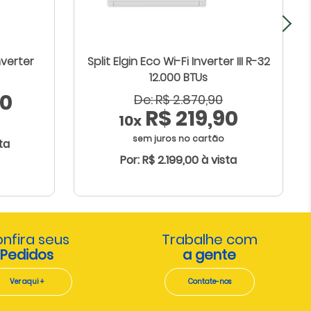
nverter
Split Elgin Eco Wi-Fi Inverter III R-32
12.000 BTUs
30
De: R$ 2.870,90
R$ 219,90
10x
sem juros no cartão
ta
Por: R$ 2.199,00 à vista
nfira seus
Trabalhe com
Pedidos
a gente
Ver aqui +
Contate-nos