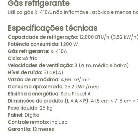
Gás refrigerante
Utiliza gás R-410A, não inflamável, atóxico e meno
Especificações técnicas
Capacidade de refrigeração:
12.000 BTU/h (3,52 kW/h
Potência consumida:
1.200 W
Gás refrigerante:
R-410A
Ciclo:
Só frio
Velocidades de ventilação:
3 (alto, médio e baixo)
Nível de ruído:
51 dB(A)
Vazão de ar máxima:
4,66 m³/min
Consumo aproximado:
25,2 kWh/mês
Eficiência energética:
Selo Procel A
Dimensões do produto (L × A × P):
41,5 cm × 71,5 cm ×
Peso líquido:
25 kg
Painel:
Digital
Controle remoto:
Incluso
Garantia:
12 meses