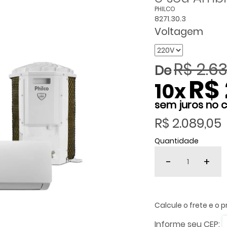
PHILCO
8271.30.3
Voltagem
R$ 2.6
R$ 
10
x
R$ 2.089,05
Quantidade
-
+