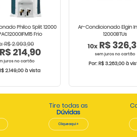
onado Philco Split 12000
Ar-Condicionado Elgin I
PAC12000IFM15 Frio
12000BTUs
R$ 326,
e: R$ 2.993,90
10x
R$ 214,90
sem juros no cartão
m juros no cartão
Por: R$ 3.263,00 à vis
R$ 2.149,00 à vista
Tire todas as
Co
Dúvidas
Clique aqui +