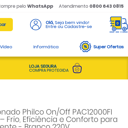
Compre pelo
WhatsApp
Atendimento
0800 643 0815
Olá,
Seja bem vindo!
0
Entre ou Cadastre-se
 Vídeo
Informática
Super Ofertas
LOJA SEGURA
COMPRA PROTEGIDA
onado Philco On/Off PAC12000FI
– Frio, Eficiência e Conforto para
ente - Branco 220V