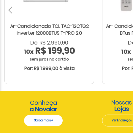
Ar-Condicionado TCL TAC-12CTG2
Ar- Condici
Inverter 12000BTUS T-PRO 2.0
BTus 
De: R$ 2.990,90
D
R$ 199,90
10x
10x
sem juros no cartão
se
Por: R$ 1.999,00 à vista
Por: 
Nossas
Conheça
Lojas
a Novalar
Saiba mais +
Ver Endereços