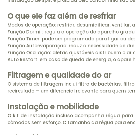
instalação de split é proibida pelo condomínio são 
O que ele faz além de resfriar
Modos de operação: resfriar, desumidificar, ventilar, 
Função Dormir: regula a operação do aparelho gradu
Função Timer: pode ser programado para ligar ou de
Função Autoevaporação: reduz a necessidade de d
Função Oscilação: aletas ajustáveis distribuem o a
Auto Restart: em caso de queda de energia, o apare
Filtragem e qualidade do ar
O sistema de filtragem inclui filtro de bactérias, fil
recirculado — um diferencial relevante para quem tem ri
Instalação e mobilidade
O kit de instalação incluso acompanha régua para 
cômodos sem esforço. O tamanho da régua para encai