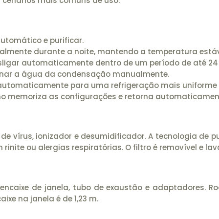
os cenários mais comuns de uso.
automático e purificar.
almente durante a noite, mantendo a temperatura estáv
sligar automaticamente dentro de um período de até 24
renar a água da condensação manualmente.
r automaticamente para uma refrigeração mais uniforme
lho memoriza as configurações e retorna automaticamen
tro de vírus, ionizador e desumidificador. A tecnologia de
nite ou alergias respiratórias. O filtro é removível e lav
encaixe de janela, tubo de exaustão e adaptadores. Ro
xe na janela é de 1,23 m.