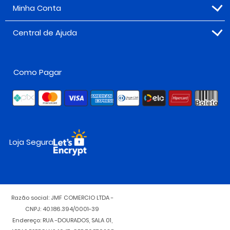
Minha Conta
Central de Ajuda
Como Pagar
Loja Segura
Razão social: JMF COMERCIO LTDA -
CNPJ: 40.186.394/0001-39
Endereço: RUA -DOURADOS, SALA 01,